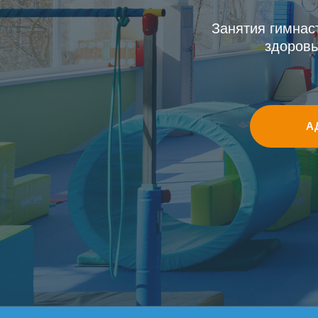
Занятия гимнас
здоровь
А