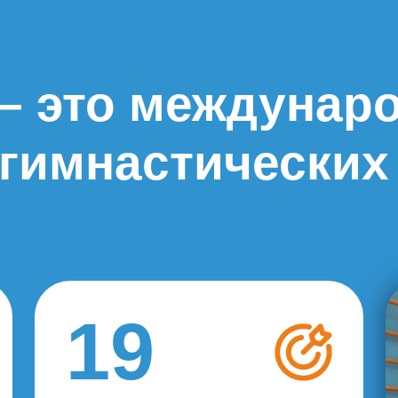
– это междунаро
 гимнастических
19