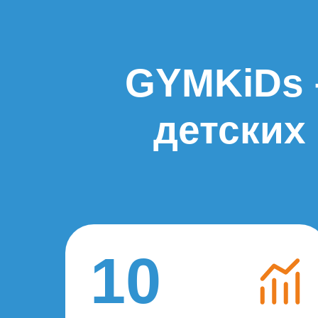
GYMKiDs 
детских
10