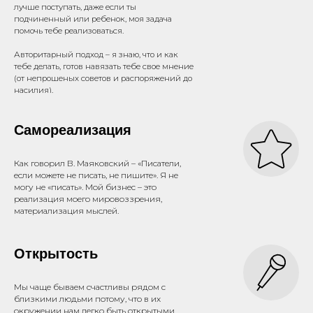
лучше поступать, даже если ты
подчиненный или ребенок, моя задача
помочь тебе реализоваться.
Авторитарный подход – я знаю, что и как
тебе делать, готов навязать тебе свое мнение
(от непрошеных советов и распоряжений до
насилия).
Самореализация
Как говорил В. Маяковский – «Писатели,
если можете не писать, не пишите». Я не
могу не «писать». Мой бизнес – это
реализация моего мировоззрения,
материализация мыслей.
Открытость
Мы чаще бываем счастливы рядом с
близкими людьми потому, что в их
окружении нам легко быть открытыми.