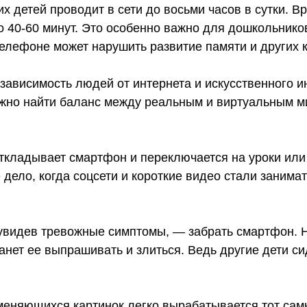
ких детей проводит в сети до восьми часов в сутки. 
о 40-60 минут. Это особенно важно для дошкольнико
телефоне может нарушить развитие памяти и других 
ависимость людей от интернета и искусственного ин
ложно найти баланс между реальным и виртуальным м
откладывает смартфон и переключается на уроки или
 дело, когда соцсети и короткие видео стали занимать
, увидев тревожные симптомы, — забрать смартфон. 
анет ее выпрашивать и злиться. Ведь другие дети с
 меняющихся картинок легко вырабатывается тот са