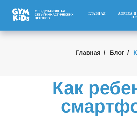
ГЛАВНАЯ
АДРЕСА 
| О
Главная
/
Блог
/
К
Как ребе
смартфо